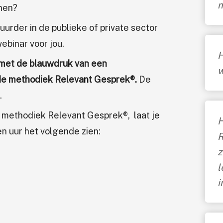
m
nen?
tuurder in de publieke of private sector
webinar voor jou.
H
s met de blauwdruk van een
w
 de methodiek Relevant Gesprek®.
De
.
 methodiek Relevant Gesprek®, laat je
H
n uur het volgende zien:
R
z
l
i