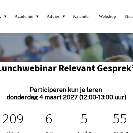
k
Academie
Advies
Kalender
Webshop
Nie
Lunchwebinar Relevant Gesprek
Participeren kun je leren
donderdag 4 maart 2027 (12:00-13:00 uur)
209
6
5
54
dagen
uren
minuten
seconden