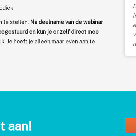
B
odiek
i
n te stellen.
Na deelname van de webinar
e
oegestuurd en kun je er zelf direct mee
v
jk. Je hoeft je alleen maar even aan te
m
t aan!