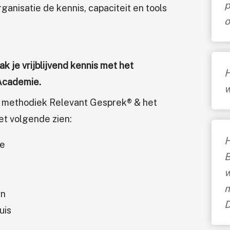
p
nisatie de kennis, capaciteit en tools
o
k je vrijblijvend kennis met het
H
Academie.
w
e methodiek Relevant Gesprek® & het
het volgende zien:
H
ie
B
w
m
en
D
uis