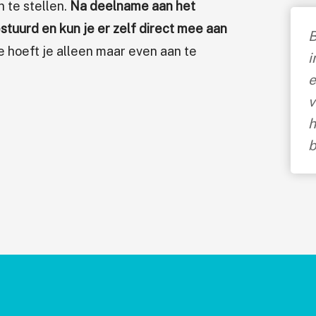
n te stellen.
Na deelname aan het
estuurd en kun je er zelf direct mee aan
B
Je hoeft je alleen maar even aan te
i
e
v
h
b