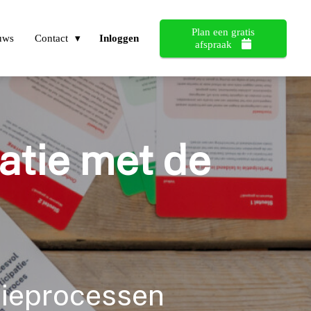
Plan een gratis
uws
Contact
Inloggen
afspraak
patie met de
atieprocessen