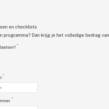
ssen en checklists
 programma? Dan krijg je het volledige bedrag van 
*
plaatsen?
*
m
*
ummer