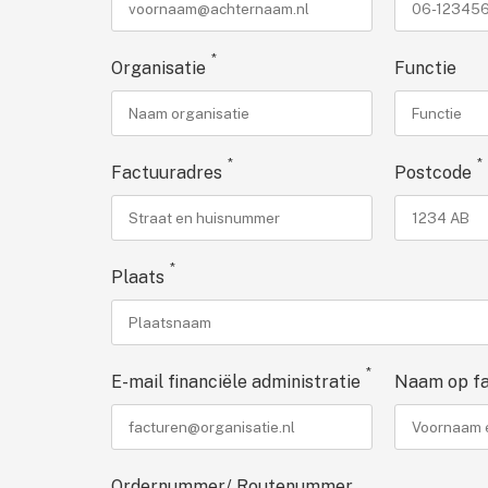
*
Organisatie
Functie
*
*
Factuuradres
Postcode
*
Plaats
*
E-mail financiële administratie
Naam op fa
Ordernummer/ Routenummer