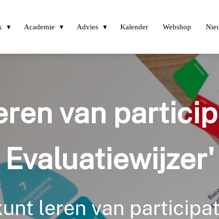
k
Academie
Advies
Kalender
Webshop
Nie
eren van partici
Evaluatiewijzer'
kunt leren van particip