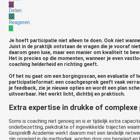
Delen
Reageren
Je hoeft participatie niet alleen te doen. Ook niet wan
Juist in de praktijk ontstaan de vragen die je vooraf nie
daarom geen luxe, maar een manier om kwaliteit te bew
Het is precies op die momenten, wanneer je even vastloop
coaching helderheid en richting geeft.
Of het nu gaat om een borgingsscan, een evaluatie of h
participatieformat: een coachgesprek geeft vaak verrasse
je feedback, zie je nieuwe opties en wordt een plan sche
uitvoerbaar. Het werkt licht, dichtbij en praktisch.
Extra expertise in drukke of complexe
Soms is coaching niet genoeg en is er tijdelijk extra capacit
onderbezetting, piekdrukte of ingewikkelde trajecten waarin
Gesprek® Academie werkt daarom met een landelijk netwerk 
zijn opgeleid in de methodiek, worden door ons begeleid en