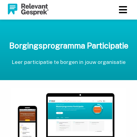
Borgingsprogramma Participatie
Leer participatie te borgen in jouw organisatie