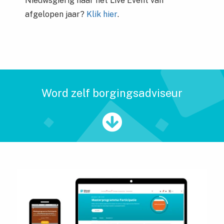
Nieuwsgierig naar het Live Event van
afgelopen jaar?
Klik hier
.
Word zelf borgingsadviseur